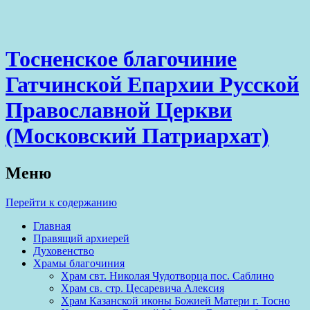
Тосненское благочиние
Гатчинской Епархии Русской
Православной Церкви
(Московский Патриархат)
Меню
Перейти к содержанию
Главная
Правящий архиерей
Духовенство
Храмы благочиния
Храм свт. Николая Чудотворца пос. Саблино
Храм св. стр. Цесаревича Алексия
Храм Казанской иконы Божией Матери г. Тосно