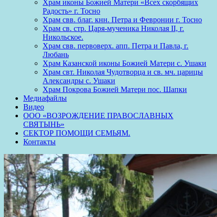
Храм иконы Божией Матери «Всех скорбящих
Радость» г. Тосно
Храм свв. благ. кнн. Петра и Февронии г. Тосно
Храм св. стр. Царя-мученика Николая II, г.
Никольское.
Храм свв. первоверх. апп. Петра и Павла, г.
Любань
Храм Казанской иконы Божией Матери с. Ушаки
Храм свт. Николая Чудотворца и св. мч. царицы
Александры с. Ушаки
Храм Покрова Божией Матери пос. Шапки
Медиафайлы
Видео
ООО «ВОЗРОЖДЕНИЕ ПРАВОСЛАВНЫХ
СВЯТЫНЬ»
СЕКТОР ПОМОЩИ СЕМЬЯМ.
Контакты