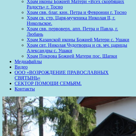
Храм иконы Божией Матери «Всех скорбящих
Радость» г. Тосно
Храм свв. благ. кнн. Петра и Февронии г. Тосно
Храм св. стр. Царя-мученика Николая II, г.
Никольское.
Храм свв. первоверх. апп. Петра и Павла, г.
Любань
Храм Казанской иконы Божией Матери с. Ушаки
Храм свт. Николая Чудотворца и св. мч. царицы
Александры с. Ушаки
Храм Покрова Божией Матери пос. Шапки
Медиафайлы
Видео
ООО «ВОЗРОЖДЕНИЕ ПРАВОСЛАВНЫХ
СВЯТЫНЬ»
СЕКТОР ПОМОЩИ СЕМЬЯМ.
Контакты