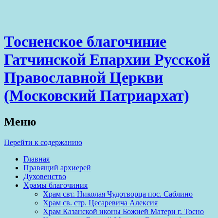
Тосненское благочиние
Гатчинской Епархии Русской
Православной Церкви
(Московский Патриархат)
Меню
Перейти к содержанию
Главная
Правящий архиерей
Духовенство
Храмы благочиния
Храм свт. Николая Чудотворца пос. Саблино
Храм св. стр. Цесаревича Алексия
Храм Казанской иконы Божией Матери г. Тосно